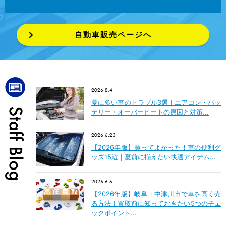
自動車販売ページへ
2026.8.4
夏に多い車のトラブル3選｜エアコン・バッ
テリー・オーバーヒートの原因と対策...
2026.6.23
【2026年版】買ってよかった！車の便利グ
ッズ15選｜夏前に揃えたい快適アイテム...
2026.6.5
【2026年版】岐阜・中津川市で車を高く売
る方法｜買取前に知っておきたい5つのチェ
ックポイント...