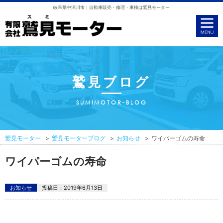
岐阜県中津川市｜自動車販売・修理・車検は鷲見モーター
鷲見ブログ
SUMIMOTOR-BLOG
鷲見モーター
鷲見モーターブログ
お知らせ
ワイパーゴムの寿命
ワイパーゴムの寿命
お知らせ
投稿日：
2019年6月13日