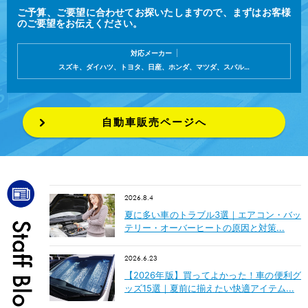
ご予算、ご要望に合わせてお探いたしますので、まずはお客様
のご要望をお伝えください。
対応メーカー
スズキ、ダイハツ、トヨタ、日産、ホンダ、マツダ、スバル…
自動車販売ページへ
2026.8.4
夏に多い車のトラブル3選｜エアコン・バッ
テリー・オーバーヒートの原因と対策...
2026.6.23
【2026年版】買ってよかった！車の便利グ
ッズ15選｜夏前に揃えたい快適アイテム...