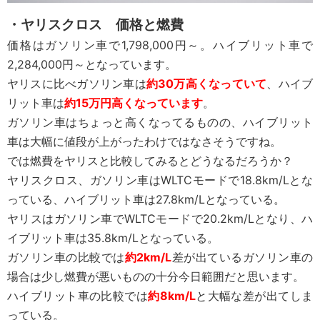
・ヤリスクロス 価格と燃費
価格はガソリン車で1,798,000円～。ハイブリット車で
2,284,000円～となっています。
ヤリスに比べガソリン車は
約30万高くなっていて
、ハイブ
リット車は
約15万円高くなっています
。
ガソリン車はちょっと高くなってるものの、ハイブリット
車は大幅に値段が上がったわけではなさそうですね。
では燃費をヤリスと比較してみるとどうなるだろうか？
ヤリスクロス、ガソリン車はWLTCモードで18.8km/Lとな
っている、ハイブリット車は27.8km/Lとなっている。
ヤリスはガソリン車でWLTCモードで20.2km/Lとなり、ハ
イブリット車は35.8km/Lとなっている。
ガソリン車の比較では
約2km/L
差が出ているガソリン車の
場合は少し燃費が悪いものの十分今日範囲だと思います。
ハイブリット車の比較では
約8km/L
と大幅な差が出てしま
っている。