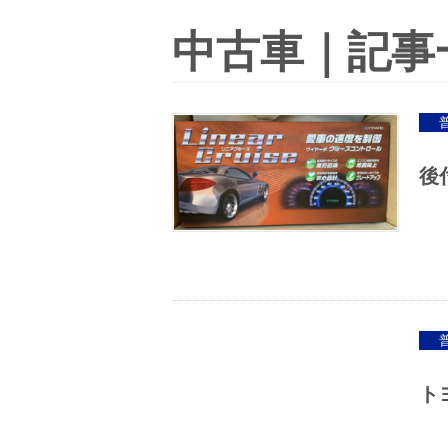
中古車｜記事
後
ト