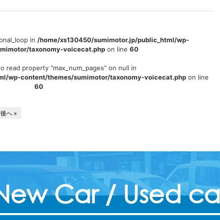
ional_loop in
/home/xs130450/sumimotor.jp/public_html/wp-
umimotor/taxonomy-voicecat.php
on line
60
to read property "max_num_pages" on null in
tml/wp-content/themes/sumimotor/taxonomy-voicecat.php
on line
60
後へ »
New Car / Used ca