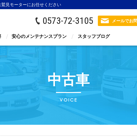
は鷲見モーター
にお任せください
0573-72-3105
メールでお
容
安心のメンテナンスプラン
スタッフブログ
中古車
VOICE