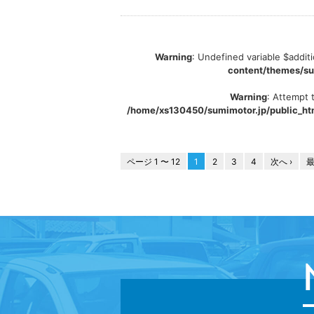
Warning
: Undefined variable $addit
content/themes/s
Warning
: Attempt 
/home/xs130450/sumimotor.jp/public_h
ページ 1 〜 12
1
2
3
4
次へ ›
最