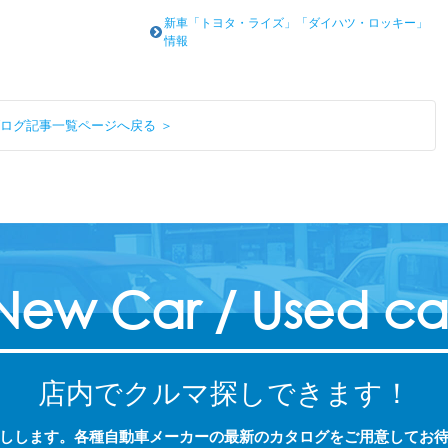
新車「トヨタ・ライズ」「ダイハツ・ロッキー」
情報
ログ記事一覧ページへ戻る ＞
New Car / Used ca
店内でクルマ探しできます！
しします。各種自動車メーカーの最新のカタログをご用意してお