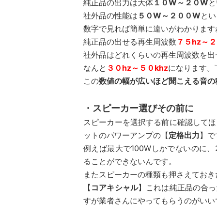
純正品の出力は大体
１０W～２０W
と
社外品の性能は
５０W～２００W
とい
数字で見れば簡単に違いがわかります
純正品の出せる再生周波数
７５hz～２
社外品はどれくらいの再生周波数を出
なんと
３０hz～５０khz
になります。
この
数値の幅が広いほど聞こえる音の
・スピーカー選びその前に
スピーカーを選択する前に確認してほ
ットのパワーアンプの【
定格出力
】で
例えば最大で100Wしかでないのに
ることができないんです。
またスピーカーの種類も押さえておき
【
コアキシャル
】これは純正品の合っ
すが業者さんにやってもらうのがいい