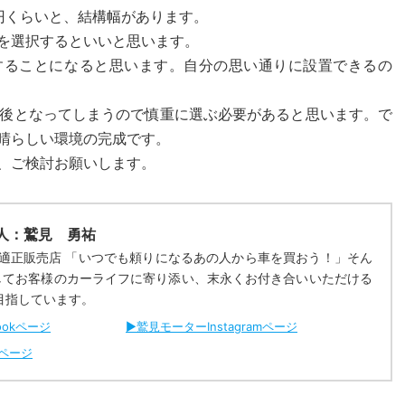
0円くらいと、結構幅があります。
を選択するといいと思います。
することになると思います。自分の思い通りに設置できるの
円前後となってしまうので慎重に選ぶ必要があると思います。で
晴らしい環境の完成です。
、ご検討お願いします。
人：
鷲見 勇祐
Ｕ適正販売店 「いつでも頼りになるあの人から車を買おう！」そん
としてお客様のカーライフに寄り添い、末永くお付き合いいただける
目指しています。
ookページ
▶︎鷲見モーターInstagramページ
せページ