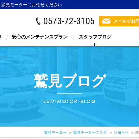
は鷲見モーター
にお任せください
0573-72-3105
メールでお
容
安心のメンテナンスプラン
スタッフブログ
鷲見ブログ
SUMIMOTOR-BLOG
鷲見モーター
鷲見モーターブログ
お知らせ
車