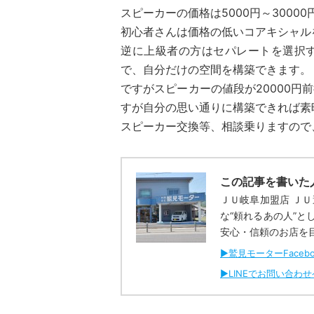
スピーカーの価格は5000円～3000
初心者さんは価格の低いコアキシャル
逆に上級者の方はセパレートを選択
で、自分だけの空間を構築できます。
ですがスピーカーの値段が20000
すが自分の思い通りに構築できれば素
スピーカー交換等、相談乗りますので
この記事を書いた
ＪＵ岐阜加盟店 Ｊ
な“頼れるあの人”
安心・信頼のお店を
▶︎鷲見モーターFaceb
▶︎LINEでお問い合わ