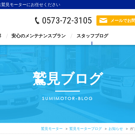
は鷲見モーター
にお任せください
0573-72-3105
メールでお
容
安心のメンテナンスプラン
スタッフブログ
鷲見ブログ
SUMIMOTOR-BLOG
鷲見モーター
鷲見モーターブログ
お知らせ
ガ